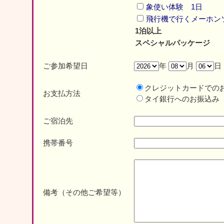
象使い体験 1日
飛行機で行くメーホン
1泊以上
スペシャルパッケージ
ご参加希望日
年
月
日
クレジットカードでの
お支払方法
タイ銀行へのお振込み
ご宿泊先
携帯番号
備考（その他ご希望等）