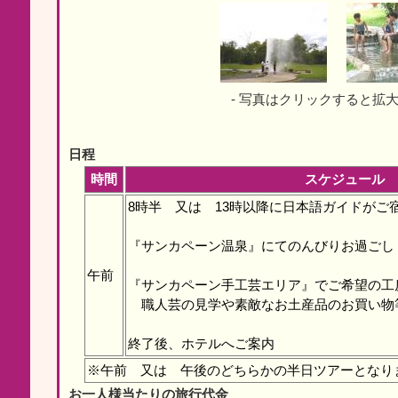
- 写真はクリックすると拡大
日程
時間
スケジュール
8時半 又は 13時以降に日本語ガイドがご
『サンカペーン温泉』にてのんびりお過ごし
午前
『サンカペーン手工芸エリア』でご希望の工
職人芸の見学や素敵なお土産品のお買い物
終了後、ホテルへご案内
※午前 又は 午後のどちらかの半日ツアーとなり
お一人様当たりの旅行代金