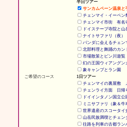
半日ツアー
サンカムペーン温泉と
チェンマイ・イーペン
チェンマイ市街 有名
ドイステープ寺院と山
ナイトサファリ（夜）
パンダに会えるチェン
北部料理と舞踊のカン
市場散策とピン川遊覧
幻の王国ウィアングン
象キャンプとラン園
ご希望のコース
1日ツアー
チェンマイの裏屋敷 
チェンライ方面 日帰
ドイインタノン国立公
ミニサファリ（象＆牛
世界遺産のスコータイ
山岳民族満喫とチェン
往路を列車の古都ラン