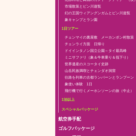
市場散策とピン川遊覧
幻の王国ウィアングンガムとピン川遊覧
象キャンプとラン園
1日ツアー
チェンマイの裏屋敷 メーカンポン村散策
チェンライ方面 日帰り
ドイインタノン国立公園～タイ最高峰
ミニサファリ（象＆牛車乗り＆筏下り）
世界遺産のスコータイ史跡
山岳民族満喫とチェンダオ洞窟
往路を列車の古都ランパーンとランプーン
象使い体験 1日
飛行機で行くメーホンソーンの旅（中止）
1泊以上
スペシャルパッケージ
航空券手配
ゴルフパッケージ