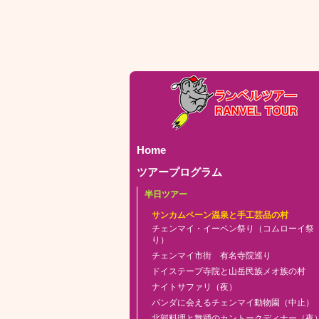
Home
ツアープログラム
半日ツアー
サンカムペーン温泉と手工芸品の村
チェンマイ・イーペン祭り（コムローイ祭
り）
チェンマイ市街 有名寺院巡り
ドイステープ寺院と山岳民族メオ族の村
ナイトサファリ（夜）
パンダに会えるチェンマイ動物園（中止）
北部料理と舞踊のカントークディナー（夜