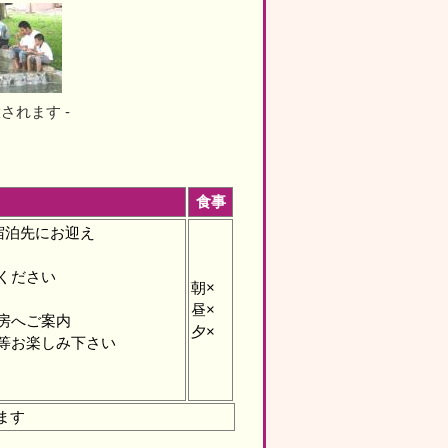
されます -
食事
宿泊先にお迎え
ください
朝×
昼×
房へご案内
夕×
等お楽しみ下さい
ます