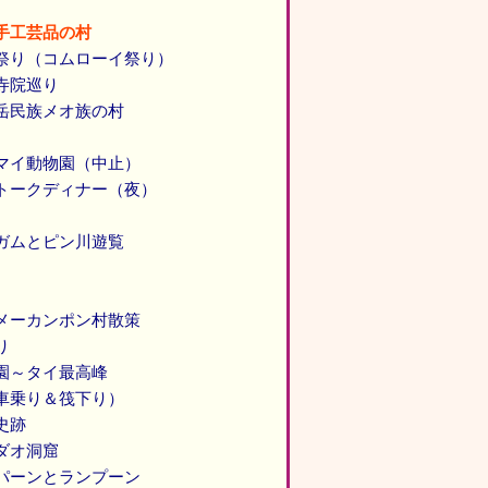
手工芸品の村
祭り（コムローイ祭り）
寺院巡り
岳民族メオ族の村
マイ動物園（中止）
トークディナー（夜）
ガムとピン川遊覧
メーカンポン村散策
り
園～タイ最高峰
車乗り＆筏下り）
史跡
ダオ洞窟
パーンとランプーン